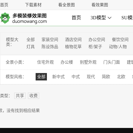
首页
下载素材
看全景图
看效果图
首页
3D模型

SU
模型大
全部
家装空间
酒店空间
办公空间
餐饮空间
类：
灯具
陈设饰品
植物花草
柜/架子
动物/人物
全景小类：
住宅外观
办公楼
别墅外观
门头门面
建
模型风格：
全部
新中式
中式
现代
简欧
北欧
类型：
共享
收费
歉，没有找到相应结果