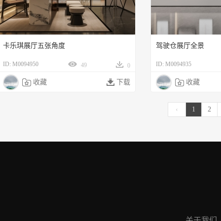
卡乐琪展厅五张角度
驾驶仓展厅全景
ID: M0094950
ID: M0094935
49
0

收藏

下载

收藏
‹
1
2
关于我们