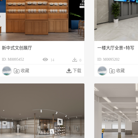
新中式文创展厅
一楼大厅全景+特写
ID: M0095452
ID: M0095202
14
0

收藏

下载

收藏