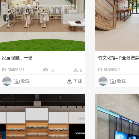
家居服展厅一张
竹文化馆4个全景送
ID: M0095671
ID: M0095645
36
0

收藏

下载

收藏