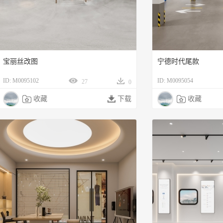
宝丽丝改图
宁德时代尾款
ID: M0095102
ID: M0095054
27
0

收藏

下载

收藏