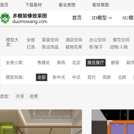
首页
下载素材
看全景图
看效果图
首页
3D模型

SU
模型大
全部
家装空间
酒店空间
办公空间
餐饮空间
类：
灯具
陈设饰品
植物花草
柜/架子
动物/人物
全景小类：
售楼处
商场
花店
展览展厅
橱窗
超
模型风格：
全部
新中式
中式
现代
简欧
北欧
类型：
共享
收费