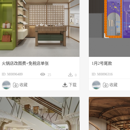
火锅店改图费+免税店单张
1月2号尾款
ID: M0096489
ID: M0096316
25
0

收藏

下载

收藏