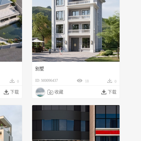
别墅
ID: M0096437
18
0
0

下载

收藏

下载