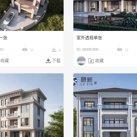
一张
室外透视单张
92
ID: M0095890
31
35
0
收藏

下载

收藏