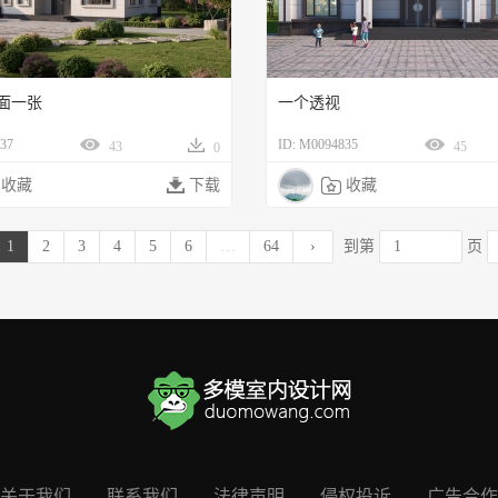
面一张
一个透视
37
ID: M0094835
43
45
0
收藏

下载

收藏
1
2
3
4
5
6
…
64
›
到第
页
关于我们
联系我们
法律声明
侵权投诉
广告合作