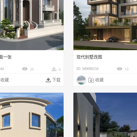
面一张
现代别墅改图
44
ID: M0096334
20
19
0
收藏

下载

收藏