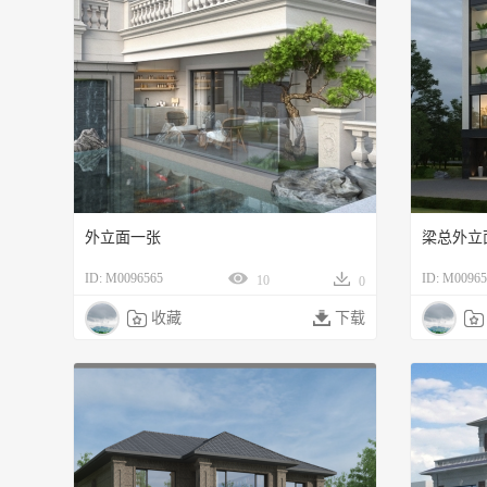
外立面一张
梁总外立
ID: M0096565
ID: M00965
10
0

收藏

下载
