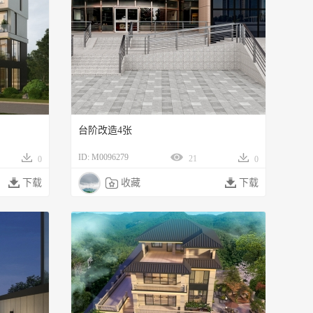
台阶改造4张
ID: M0096279
21
0
0

下载

收藏

下载