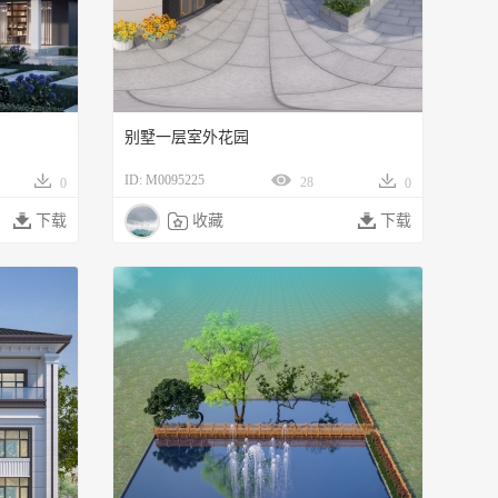
别墅一层室外花园
ID: M0095225
28
0
0

下载

收藏

下载