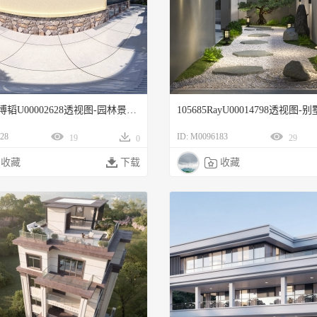
107542马博韬U00002628透视图-园林景观qt1园林景观
28
ID: M0096183
19
29
0
收藏

下载

收藏