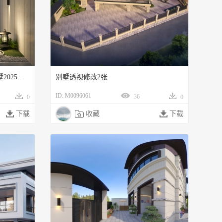
105685RayU00014798透视图-别墅2025年11月份的尾款
别墅透视修改2张
ID: M0096061
36
0
0

下载

收藏

下载