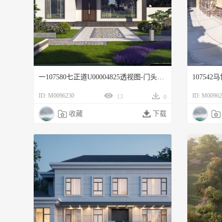
一107580七正道U00004825透视图-门头张房子透视
ID: M0096230
ID: M00962
13
0

收藏

下载
