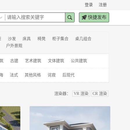
登录
注册
快捷发布
型
沙发
床具
椅凳
柜子集合
桌几组合
户外景观
筑
古建
艺术建筑
文体建筑
公共建筑
海
法式
其他风格
诧寂
后现代
渲染器：
VR 渲染
CR 渲染