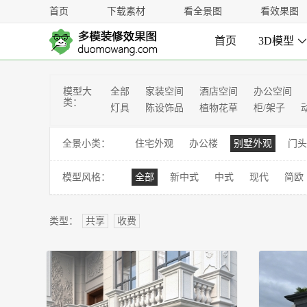
首页
下载素材
看全景图
看效果图
首页
3D模型
模型大
全部
家装空间
酒店空间
办公空间
类：
灯具
陈设饰品
植物花草
柜/架子
全景小类：
住宅外观
办公楼
别墅外观
门头
模型风格：
全部
新中式
中式
现代
简欧
类型：
共享
收费