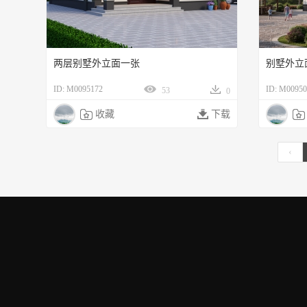
两层别墅外立面一张
别墅外立
ID: M0095172
ID: M00950
53
0

收藏

下载

‹