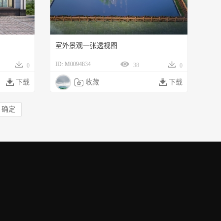
室外景观一张透视图
ID: M0094834
38
0
0

下载

收藏

下载