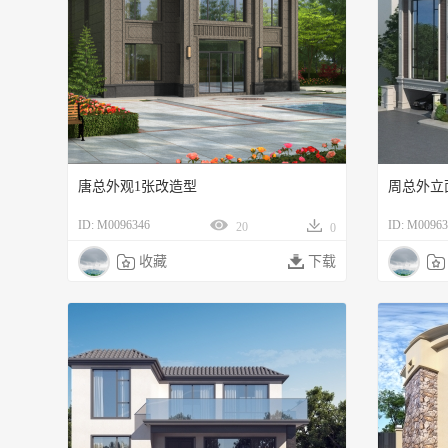
唐总外观1张改造型
周总外立
ID: M0096346
ID: M00963
20
0

收藏

下载
