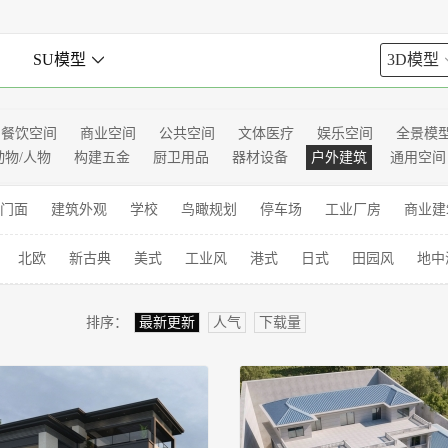

SU模型

3D模型
餐饮空间
商业空间
公共空间
文体医疗
娱乐空间
全景模
动物/人物
构建五金
厨卫用品
器材设备
户外建筑
通用空间
门面
建筑外观
学校
鸟瞰规划
停车场
工业厂房
商业建
北欧
新古典
美式
工业风
港式
日式
田园风
地中
排序：
最新更新
人气
下载量