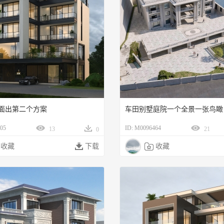
面出第二个方案
车田别墅庭院一个全景一张鸟瞰
05
ID: M0096464
13
21
0
收藏

下载

收藏