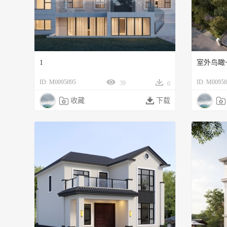
1
室外鸟瞰
ID: M0095895
ID: M00958
39
0

收藏

下载
