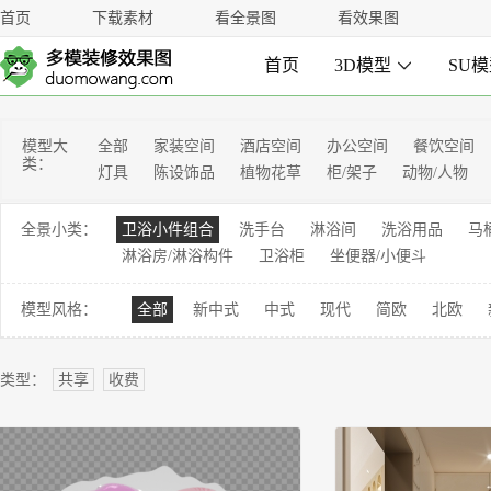
首页
下载素材
看全景图
看效果图
首页
3D模型

SU
模型大
全部
家装空间
酒店空间
办公空间
餐饮空间
类：
灯具
陈设饰品
植物花草
柜/架子
动物/人物
全景小类：
卫浴小件组合
洗手台
淋浴间
洗浴用品
马
淋浴房/淋浴构件
卫浴柜
坐便器/小便斗
模型风格：
全部
新中式
中式
现代
简欧
北欧
类型：
共享
收费