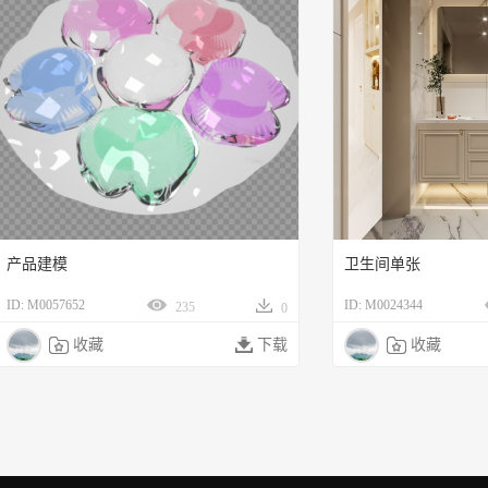
产品建模
卫生间单张
ID: M0057652
ID: M0024344
235
0

收藏

下载

收藏