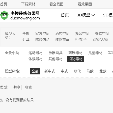
首页
下载素材
看全景图
看效果图
首页
3D模型

SU
模型大
全部
家装空间
酒店空间
办公空间
餐饮空间
类：
灯具
陈设饰品
植物花草
柜/架子
动物/人物
全景小类：
运动器材
乐器画具
商展器材
儿童器材
军
体娱器材
其他器材
消防器材
模型风格：
全部
新中式
中式
现代
简欧
北欧
类型：
共享
收费
歉，没有找到相应结果