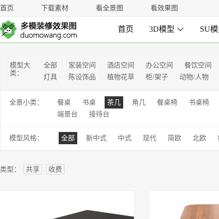
首页
下载素材
看全景图
看效果图
首页
3D模型

SU
模型大
全部
家装空间
酒店空间
办公空间
餐饮空间
类：
灯具
陈设饰品
植物花草
柜/架子
动物/人物
全景小类：
餐桌
书桌
茶几
角几
餐桌椅
书桌椅
端景台
接待台
模型风格：
全部
新中式
中式
现代
简欧
北欧
类型：
共享
收费