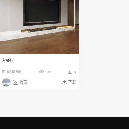
客餐厅
ID: M0017004
281
0

收藏

下载