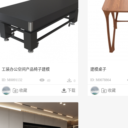
工装办公空间产品椅子建模
建模桌子
ID: M0091132
ID: M0078864
49
0

收藏

下载

收藏