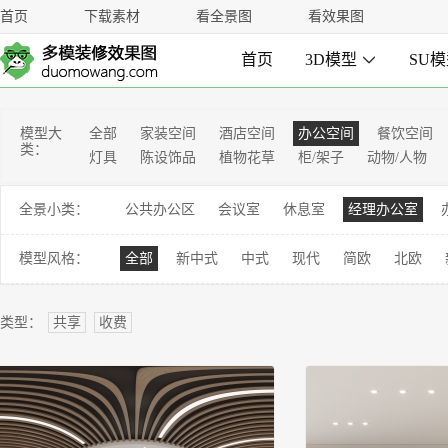
首页
下载素材
看全景图
看效果图
首页
3D模型

SU
模型大
全部
家装空间
酒店空间
办公空间
餐饮空间
类：
灯具
陈设饰品
植物花草
柜/架子
动物/人物
全景小类：
公共办公区
会议室
休息室
经理办公室
模型风格：
全部
新中式
中式
现代
简欧
北欧
类型：
共享
收费