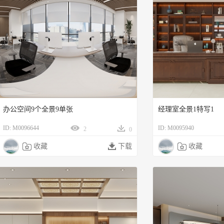
办公空间9个全景9单张
经理室全景1特写1
ID: M0096644
ID: M0095940
2
0

收藏

下载

收藏