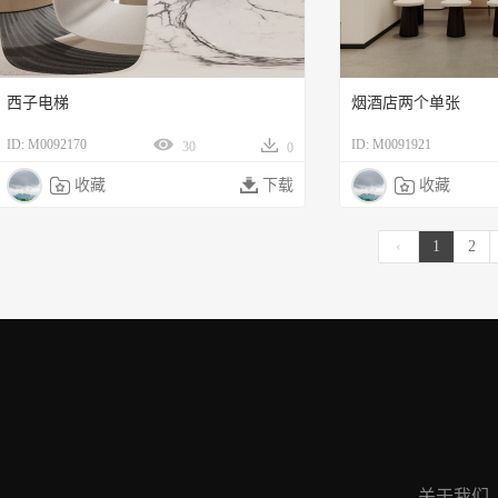
西子电梯
烟酒店两个单张
ID: M0092170
ID: M0091921
30
0

收藏

下载

收藏
‹
1
2
关于我们