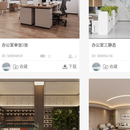
办公室单张5张
办公室三静态
ID: M0094918
ID: M0094136
32
0

收藏

下载

收藏