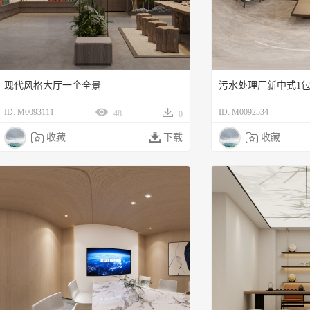
现代风格大厅一个全景
ID: M0093111
ID: M0092534
48
0

收藏

下载

收藏