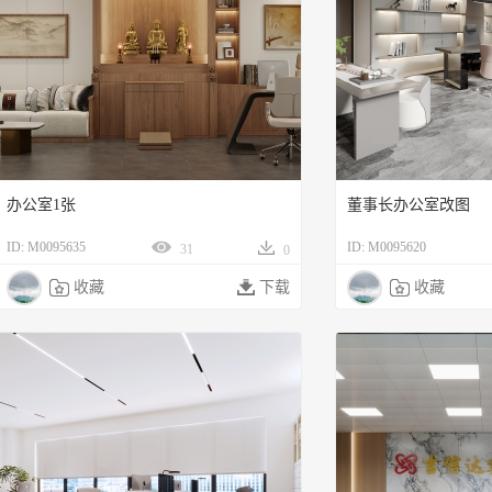
办公室1张
董事长办公室改图
ID: M0095635
ID: M0095620
31
0

收藏

下载

收藏