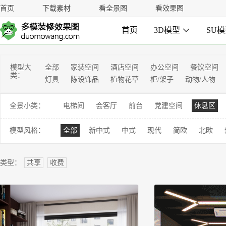
首页
下载素材
看全景图
看效果图
首页
3D模型

SU
模型大
全部
家装空间
酒店空间
办公空间
餐饮空间
类：
灯具
陈设饰品
植物花草
柜/架子
动物/人物
全景小类：
电梯间
会客厅
前台
党建空间
休息区
模型风格：
全部
新中式
中式
现代
简欧
北欧
类型：
共享
收费