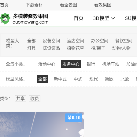
首页
下载素材
看全景图
看效果图
首页
3D模型

SU
模型大
全部
家装空间
酒店空间
办公空间
餐饮空间
类：
灯具
陈设饰品
植物花草
柜/架子
动物/人物
全景小类：
活动中心
服务中心
银行
机场车站
加油
模型风格：
全部
新中式
中式
现代
简欧
北欧
类型：
共享
收费
￥0.10