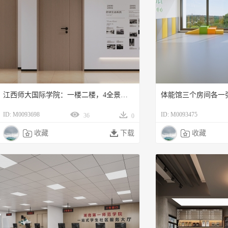
江西师大国际学院：一楼二楼，4全景送8单+1门头单
体能馆三个房间各一
ID: M0093698
ID: M0093475
36
0

收藏

下载

收藏