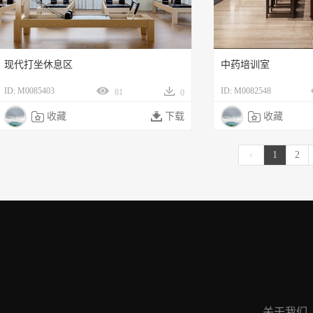
现代打坐休息区
中药培训室
ID: M0085403
ID: M0082548
81
0

收藏

下载

收藏
‹
1
2
关于我们