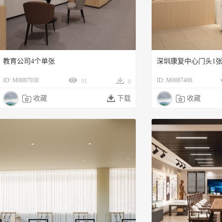
教育公司4个单张
深圳康复中心门头1张
ID: M0087938
ID: M0087408
91
0

收藏

下载

收藏