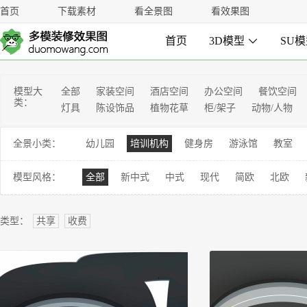
首页
下载素材
看全景图
看效果图
首页
3D模型

SU
模型大
全部
家装空间
酒店空间
办公空间
餐饮空间
类：
灯具
陈设饰品
植物花草
柜/架子
动物/人物
全景小类：
幼儿园
培训机构
健身房
游泳馆
教室
模型风格：
全部
新中式
中式
现代
简欧
北欧
类型：
共享
收费