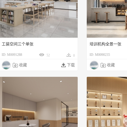
工装空间三个单张
培训机构全景一张
ID: M0091288
ID: M0090235
52
0

收藏

下载

收藏