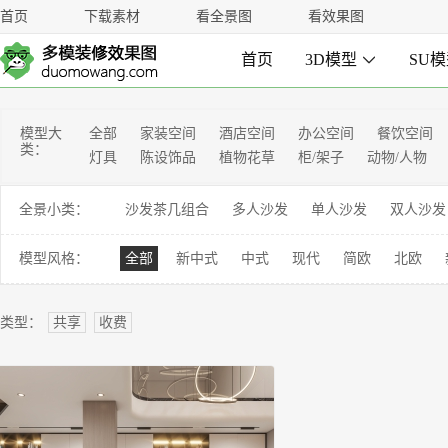
首页
下载素材
看全景图
看效果图
首页
3D模型

SU
模型大
全部
家装空间
酒店空间
办公空间
餐饮空间
类：
灯具
陈设饰品
植物花草
柜/架子
动物/人物
全景小类：
沙发茶几组合
多人沙发
单人沙发
双人沙发
模型风格：
全部
新中式
中式
现代
简欧
北欧
类型：
共享
收费