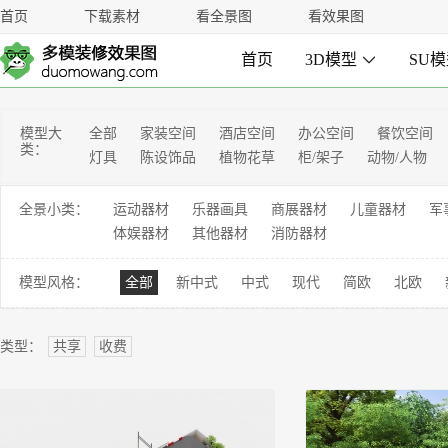
首页
下载素材
看全景图
看效果图
首页
3D模型

SU
模型大
全部
家装空间
酒店空间
办公空间
餐饮空间
类：
灯具
陈设饰品
植物花草
柜/架子
动物/人物
全景小类：
运动器材
乐器画具
商展器材
儿童器材
军
体娱器材
其他器材
消防器材
模型风格：
全部
新中式
中式
现代
简欧
北欧
类型：
共享
收费