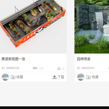
赛道俯视图一张
园林喷泉
ID: M0083530
ID: M0029593
137
0

收藏

下载

收藏