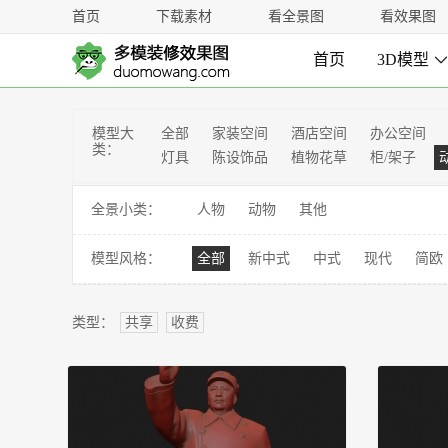
首页
下载素材
看全景图
看效果图
首页
3D模型
模型大
全部
家装空间
酒店空间
办公空间
类：
灯具
陈设饰品
植物花草
柜/架子
全景小类：
人物
动物
其他
模型风格：
全部
新中式
中式
现代
简欧
类型：
共享
收费