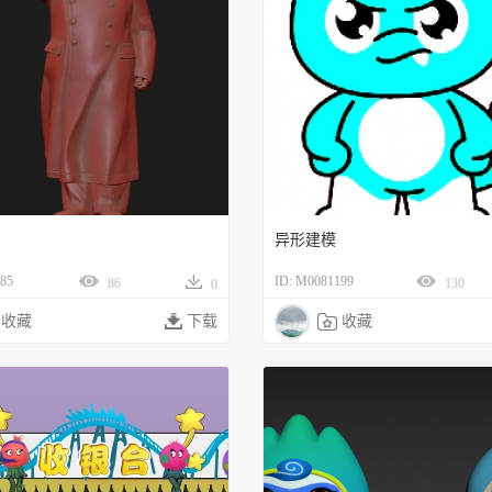
异形建模
85
ID: M0081199
86
130
0
收藏

下载

收藏