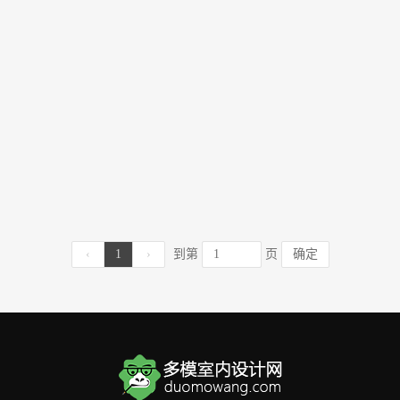
‹
1
›
到第
页