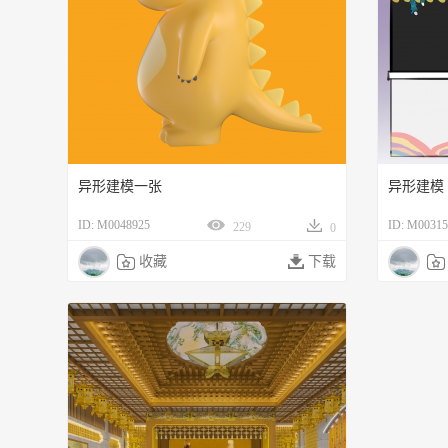
异形建模一张
异形建模
ID: M0048925
ID: M00315
229
0

收藏

下载
