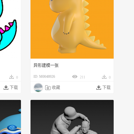
异形建模一张
ID: M0048926
211
0
0

下载

收藏

下载