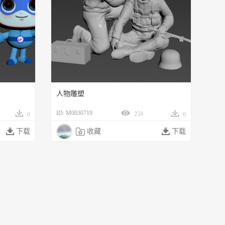
人物雕塑
ID: M0030719
259
0
0

下载

收藏

下载