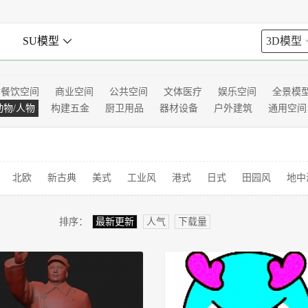

SU模型

3D模型
餐饮空间
商业空间
公共空间
文体医疗
娱乐空间
全景模
动物/人物
构建五金
厨卫用品
器材设备
户外建筑
通用空间
北欧
新古典
美式
工业风
港式
日式
田园风
地中
排序：
最新更新
人气
下载量