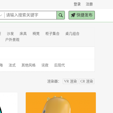
登录
注册
快捷发布
型
沙发
床具
椅凳
柜子集合
桌几组合
户外景观
海
法式
其他风格
诧寂
后现代
渲染器：
VR 渲染
CR 渲染