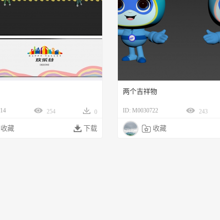
两个吉祥物
14
ID: M0030722
254
243
0
收藏

下载

收藏