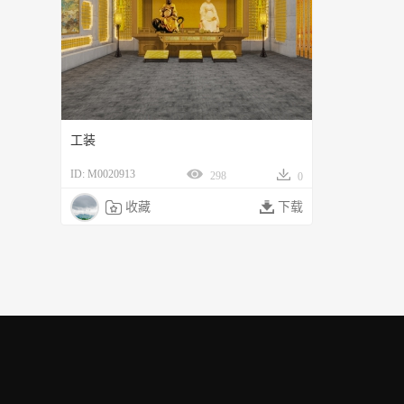
工装
ID: M0020913
298
0

收藏

下载