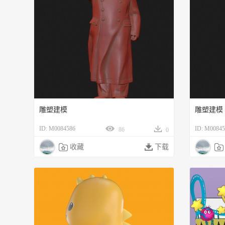
雕塑建模
雕塑建模
ID: M0084586
ID: M00845
86
0

收藏

下载
