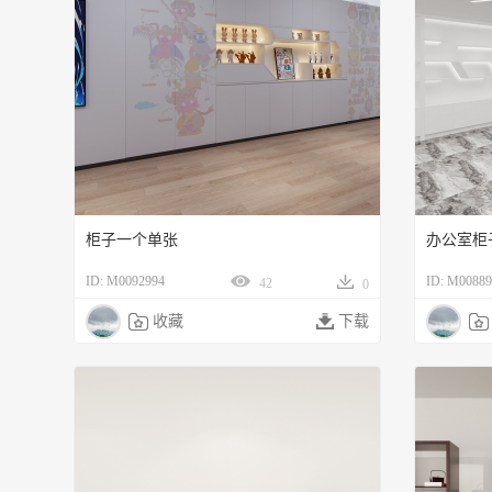
柜子一个单张
ID: M0092994
ID: M00889
42
0

收藏

下载
