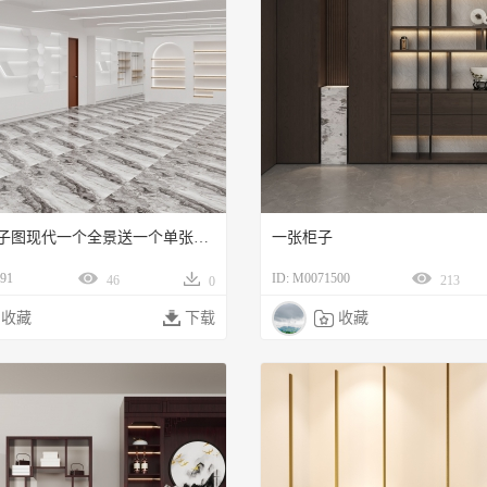
办公室柜子图现代一个全景送一个单张（一月尾款）
一张柜子
91
ID: M0071500
46
213
0
收藏

下载

收藏