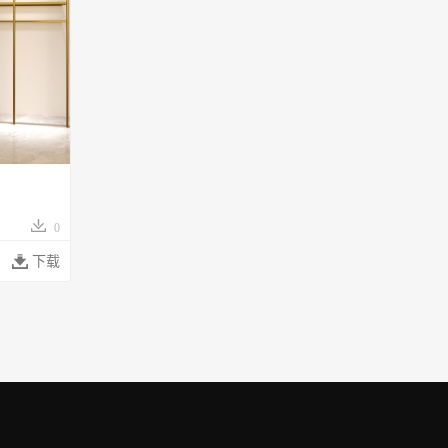
0

下载