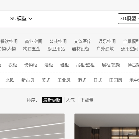

SU模型

3D模型
餐饮空间
商业空间
公共空间
文体医疗
娱乐空间
全景模
动物/人物
构建五金
厨卫用品
器材设备
户外建筑
通用空间
柜
衣柜
储物柜
酒柜
鞋柜
吊柜/壁柜
展柜/货架
博古
北欧
新古典
美式
工业风
港式
日式
田园风
地中
排序：
最新更新
人气
下载量