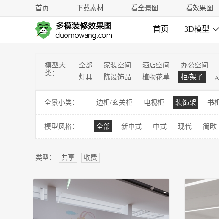
首页
下载素材
看全景图
看效果图
首页
3D模型
模型大
全部
家装空间
酒店空间
办公空间
类：
灯具
陈设饰品
植物花草
柜/架子
全景小类：
边柜/玄关柜
电视柜
装饰架
书
模型风格：
全部
新中式
中式
现代
简欧
类型：
共享
收费