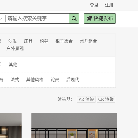
登录
注册
快捷发布
型
沙发
床具
椅凳
柜子集合
桌几组合
户外景观
架
其他
海
法式
其他风格
诧寂
后现代
渲染器：
VR 渲染
CR 渲染