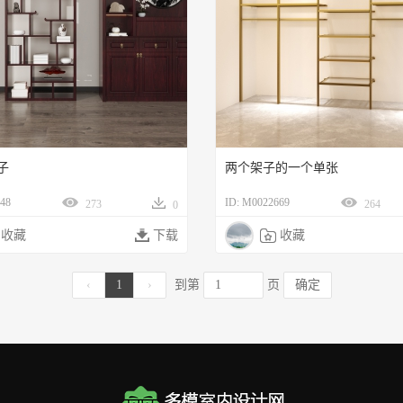
子
两个架子的一个单张
48
ID: M0022669
273
264
0
收藏

下载

收藏
‹
1
›
到第
页