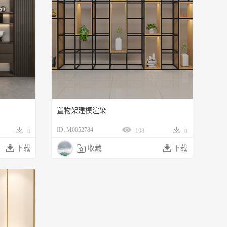
置物架建模渲染
ID: M0052784
198
0
0

下载

收藏

下载