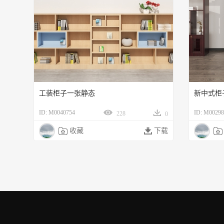
工装柜子一张静态
新中式柜
ID: M0040754
ID: M00298
228
0

收藏

下载
