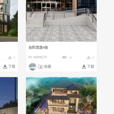
台阶改造4张
ID: M0096279
20
0
0

下载

收藏

下载