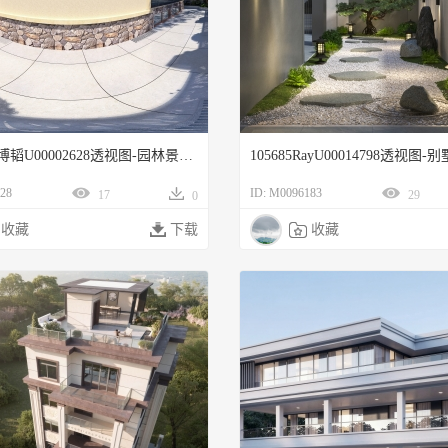
107542马博韬U00002628透视图-园林景观qt1园林景观
28
ID: M0096183
17
29
0
收藏

下载

收藏