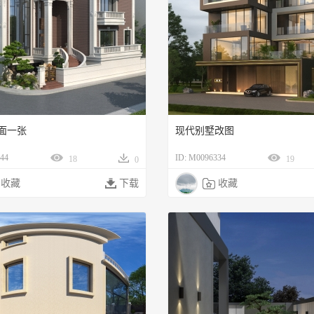
面一张
现代别墅改图
44
ID: M0096334
18
19
0
收藏

下载

收藏