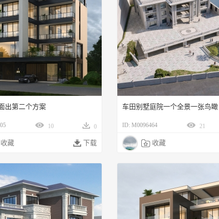
面出第二个方案
车田别墅庭院一个全景一张鸟瞰
05
ID: M0096464
10
21
0
收藏

下载

收藏