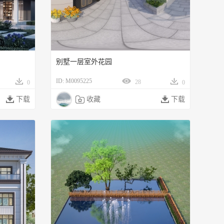
别墅一层室外花园
ID: M0095225
28
0
0

下载

收藏

下载