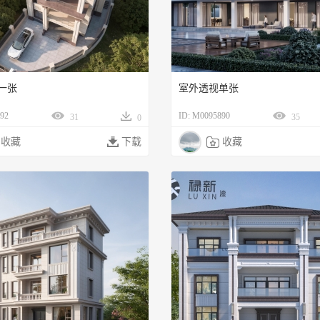
一张
室外透视单张
92
ID: M0095890
31
35
0
收藏

下载

收藏