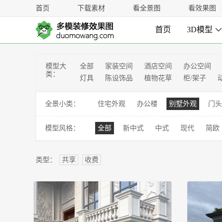
首页
下载素材
看全景图
看效果图
首页
3D模型
模型大
全部
家装空间
酒店空间
办公空间
类：
灯具
陈设饰品
植物花草
柜/架子
全景小类：
住宅外观
办公楼
别墅外观
门头
模型风格：
全部
新中式
中式
现代
简欧
类型：
共享
收费