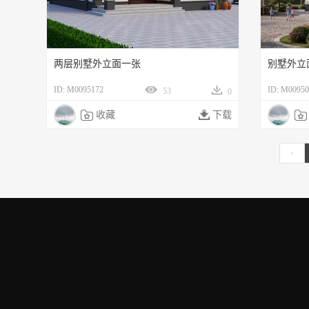
两层别墅外立面一张
别墅外立
ID: M0095172
ID: M00950
53
0

收藏

下载

‹