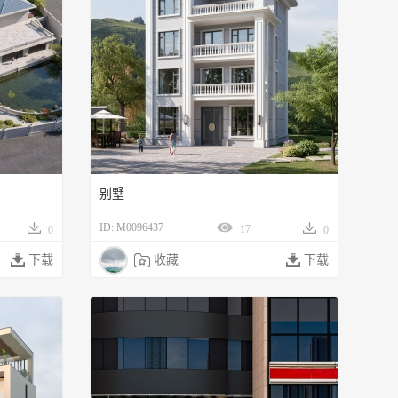
别墅
ID: M0096437
17
0
0

下载

收藏

下载