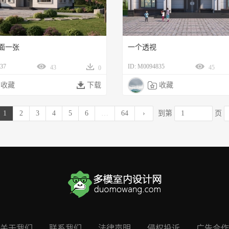
面一张
一个透视
37
ID: M0094835
43
45
0
收藏

下载

收藏
1
2
3
4
5
6
…
64
›
到第
页
关于我们
联系我们
法律声明
侵权投诉
广告合作