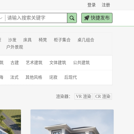
登录
注册
快捷发布
型
沙发
床具
椅凳
柜子集合
桌几组合
户外景观
筑
古建
艺术建筑
文体建筑
公共建筑
海
法式
其他风格
诧寂
后现代
渲染器：
VR 渲染
CR 渲染