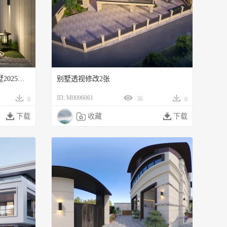
105685RayU00014798透视图-别墅2025年11月份的尾款
别墅透视修改2张
ID: M0096061
36
0
0

下载

收藏

下载