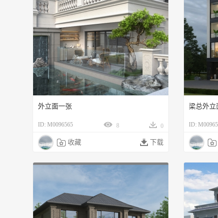
外立面一张
梁总外立
ID: M0096565
ID: M00965
8
0

收藏

下载
