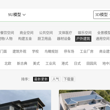

SU模型

3D模型
餐饮空间
商业空间
公共空间
文体医疗
娱乐空间
全景模
动物/人物
构建五金
厨卫用品
器材设备
户外建筑
通用空间
门面
建筑外观
学校
鸟瞰规划
停车场
工业厂房
商业建
北欧
新古典
美式
工业风
港式
日式
田园风
地中
排序：
最新更新
人气
下载量