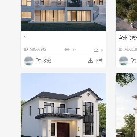
1
室外鸟瞰
ID: M0095895
ID: M00958
37
0

收藏

下载
