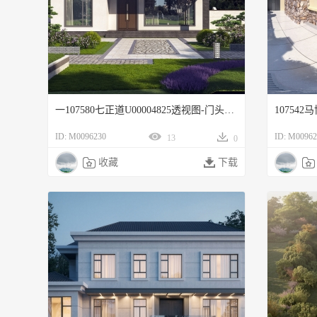
一107580七正道U00004825透视图-门头张房子透视
ID: M0096230
ID: M00962
13
0

收藏

下载
