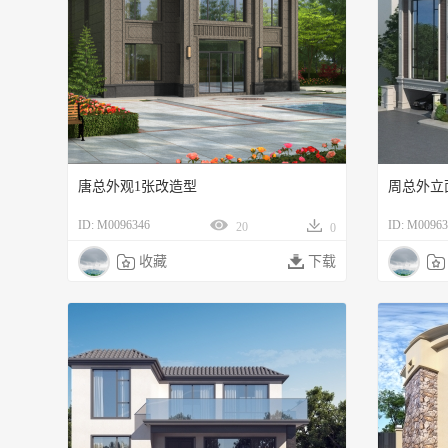
唐总外观1张改造型
周总外立
ID: M0096346
ID: M00963
20
0

收藏

下载
