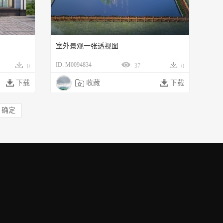
室外景观一张透视图
ID: M0094834
37
0
0

下载

收藏

下载