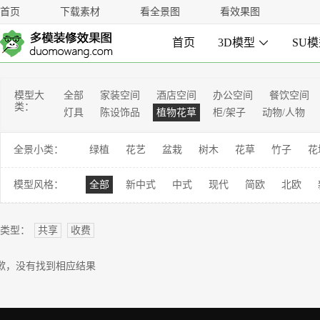
首页
下载素材
看全景图
看效果图
首页
3D模型

SU
模型大
全部
家装空间
酒店空间
办公空间
餐饮空间
类：
灯具
陈设饰品
植物花草
柜/架子
动物/人物
全景小类：
绿植
花艺
盆栽
树木
花草
竹子
花
模型风格：
全部
新中式
中式
现代
简欧
北欧
类型：
共享
收费
歉，没有找到相应结果