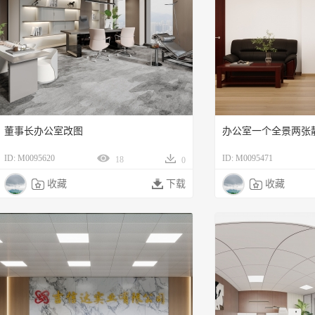
董事长办公室改图
办公室一个全景两张
ID: M0095620
ID: M0095471
18
0

收藏

下载

收藏