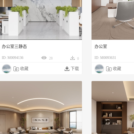
办公室三静态
办公室
ID: M0094136
ID: M0093631
28
0

收藏

下载

收藏