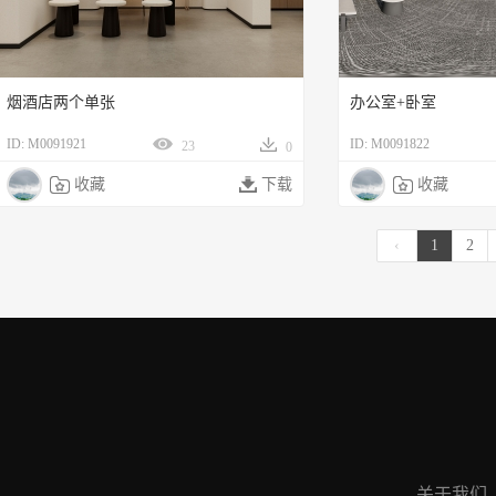
烟酒店两个单张
办公室+卧室
ID: M0091921
ID: M0091822
23
0

收藏

下载

收藏
‹
1
2
关于我们