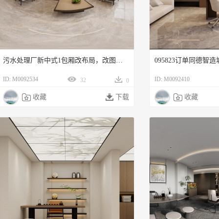
污水处理厂新中式1包厢改布局，改图费。
095823订单同德智
ID: M0092534
ID: M0092410
32
0

收藏

下载

收藏