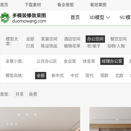
首页
下载素材
看全景图
看效果图
首页
3D模型

SU
模型大
全部
家装空间
酒店空间
办公空间
餐饮空间
类：
灯具
陈设饰品
植物花草
柜/架子
动物/人物
全景小类：
公共办公区
会议室
休息室
经理办公室
模型风格：
全部
新中式
中式
现代
简欧
北欧
类型：
共享
收费