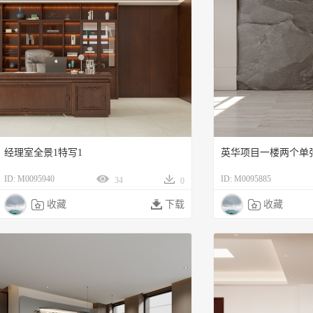
经理室全景1特写1
英华项目一楼两个单
ID: M0095940
ID: M0095885
34
0

收藏

下载

收藏