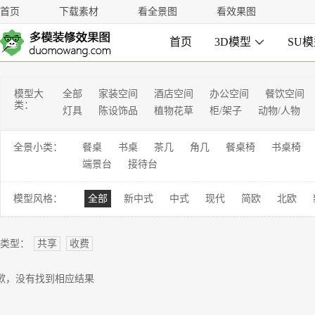
首页
下载素材
看全景图
看效果图
首页
3D模型

SU
模型大
全部
家装空间
酒店空间
办公空间
餐饮空间
类：
灯具
陈设饰品
植物花草
柜/架子
动物/人物
全景小类：
餐桌
书桌
茶几
角几
餐桌椅
书桌椅
端景台
接待台
模型风格：
全部
新中式
中式
现代
简欧
北欧
类型：
共享
收费
歉，没有找到相应结果