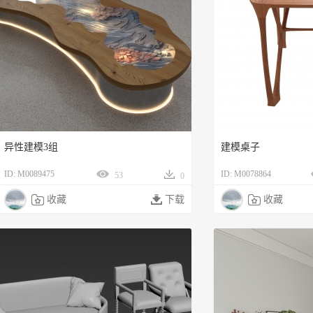
异性建模3组
建模桌子
ID: M0089475
ID: M0078864
53
0

收藏

下载

收藏