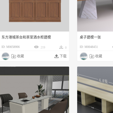
东方港城茶台和茶室酒水柜建模
桌子建模一张
ID: M0058906
ID: M0048451
219
0

收藏

下载

收藏