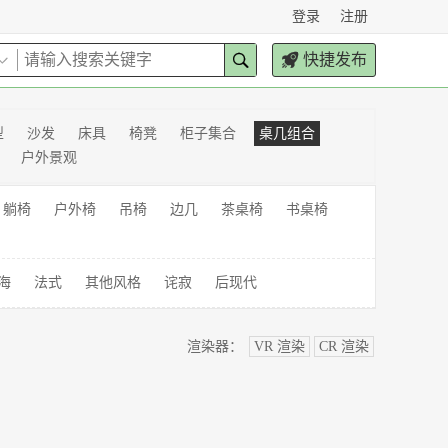
登录
注册
快捷发布
型
沙发
床具
椅凳
柜子集合
桌几组合
户外景观
躺椅
户外椅
吊椅
边几
茶桌椅
书桌椅
海
法式
其他风格
诧寂
后现代
渲染器：
VR 渲染
CR 渲染