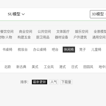

SU模型

3D模型
餐饮空间
商业空间
公共空间
文体医疗
娱乐空间
全景模
动物/人物
构建五金
厨卫用品
器材设备
户外建筑
通用空间
书桌椅
梳妆台
办公桌椅
吧台
休闲椅
凳子
儿童椅
北欧
新古典
美式
工业风
港式
日式
田园风
地中
排序：
最新更新
人气
下载量