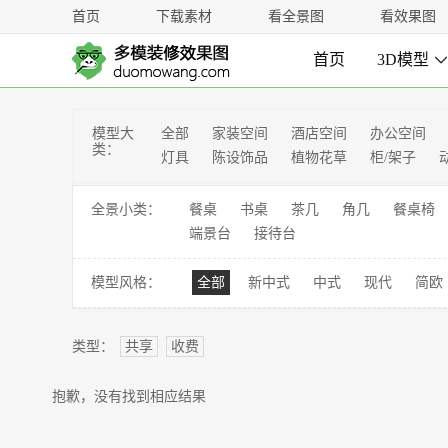
首页
下载素材
看全景图
看效果图
首页
3D模型
模型大
全部
家装空间
酒店空间
办公空间
类：
灯具
陈设饰品
植物花草
柜/架子
全景小类：
餐桌
书桌
茶几
角几
餐桌椅
端景台
接待台
模型风格：
全部
新中式
中式
现代
简欧
类型：
共享
收费
抱歉，没有找到相应结果