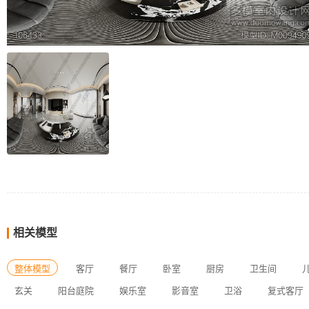
相关模型
整体模型
客厅
餐厅
卧室
厨房
卫生间
玄关
阳台庭院
娱乐室
影音室
卫浴
复式客厅