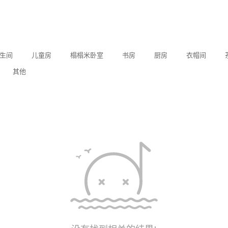
生间
儿童房
榻榻米卧室
书房
厨房
衣帽间
其他