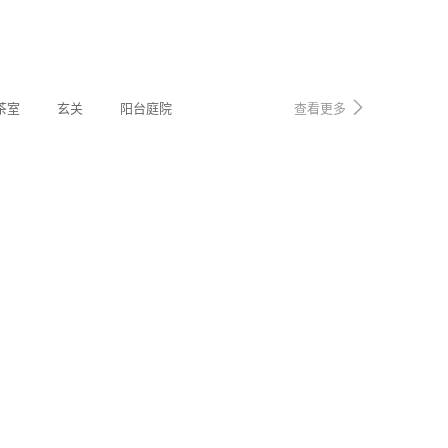
茶室
玄关
阳台庭院
查看更多
