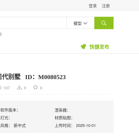
登录
注册
模型


发
快捷发布

现代别墅
ID：M0080523
107
0
0
软件版本：
渲染器：
灯光：
材质贴图：
风格：
新中式
上传时间：
2025-10-01