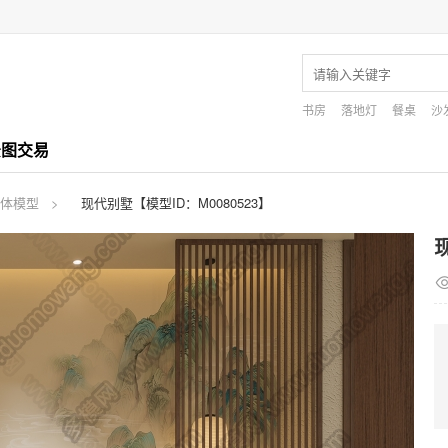
书房
落地灯
餐桌
沙
景图交易
体模型
现代别墅【模型ID：M0080523】