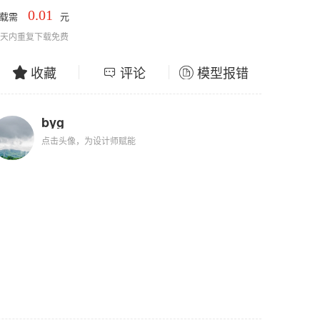
0.01
下载需
元
0天内重复下载免费
收藏
评论
模型报错
byg
点击头像，为设计师赋能