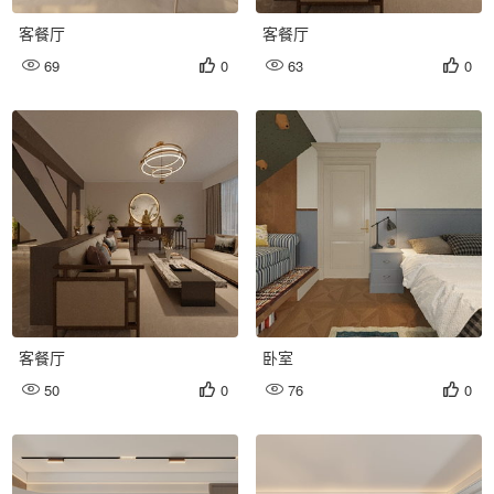
客餐厅
客餐厅
69
0
63
0




客餐厅
卧室
50
0
76
0



