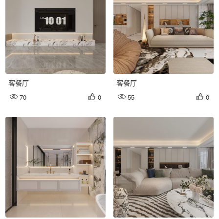
客餐厅
客餐厅
70
0
55
0



