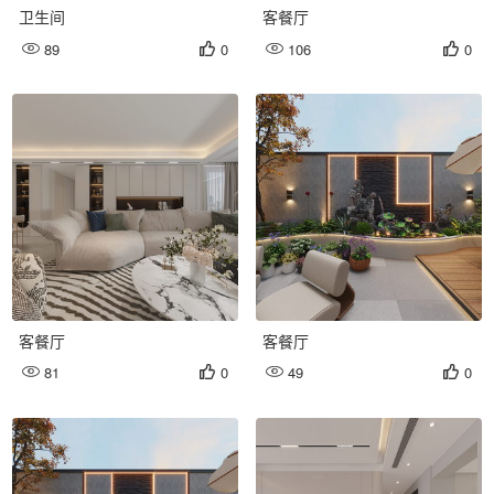
卫生间
客餐厅
89
0
106
0




客餐厅
客餐厅
81
0
49
0



