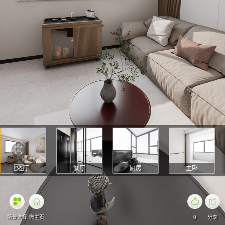
客厅
餐厅
厨房
主卧
场景选择
微主页
0
分享