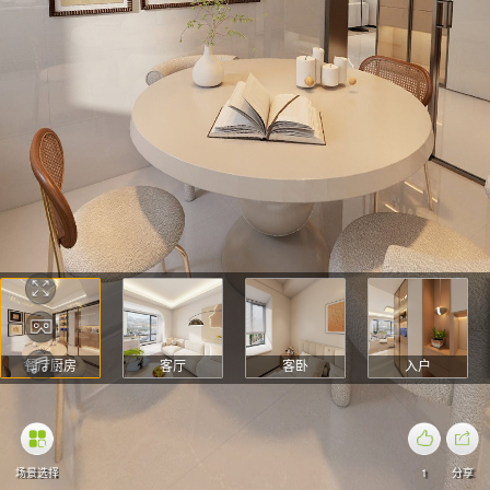
餐厅厨房
客厅
客卧
入户
场景选择
1
分享