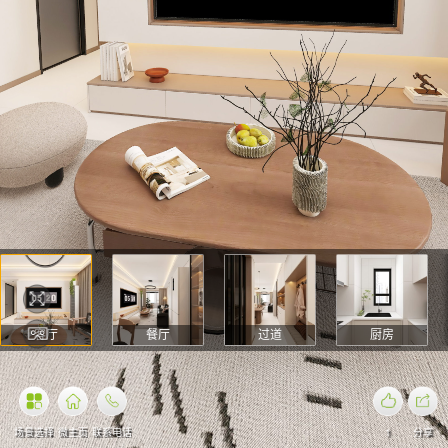
客厅
餐厅
过道
厨房
场景选择
微主页
联系电话
1
分享