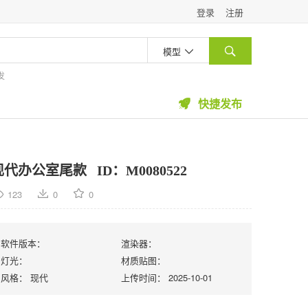
登录
注册
模型


发
快捷发布

现代办公室尾款
ID：M0080522
123
0
0
软件版本：
渲染器：
灯光：
材质贴图：
风格：
现代
上传时间：
2025-10-01