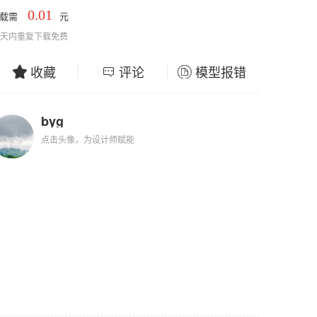
0.01
下载需
元
0天内重复下载免费
收藏
评论
模型报错
byg
点击头像，为设计师赋能