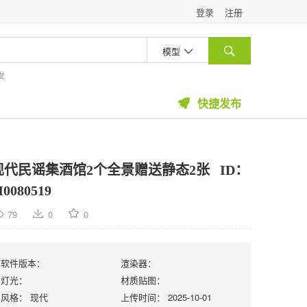
登录
注册
模型


发
快捷发布

现代民谣集酒馆2个全景赠送静态2张
ID：
0080519
79
0
0
软件版本：
渲染器：
灯光：
材质贴图：
风格：
现代
上传时间：
2025-10-01