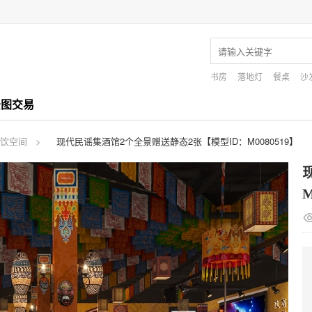
书房
落地灯
餐桌
沙
景图交易
饮空间
现代民谣集酒馆2个全景赠送静态2张【模型ID：M0080519】
M