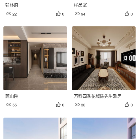
翰林府
样品室
22
0
94
0




麓山院
万科四季花城陈先生雅居
55
0
38
0



