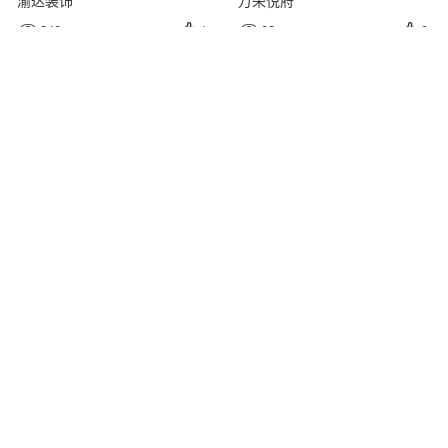
240
1
68
0




华府蓝湾
小图
34
0
27
0



