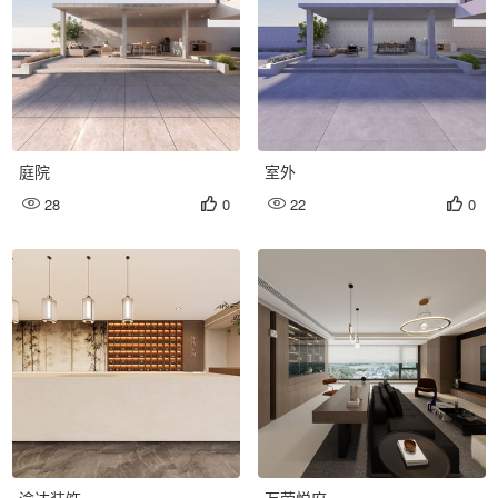
庭院
室外
28
0
22
0




渝达装饰
万荣悦府