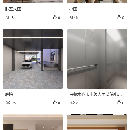
卧室大图
小图
8
0
6
0




庭院
乌鲁木齐市中级人民法院电梯
装潢效果图
25
0
21
0



