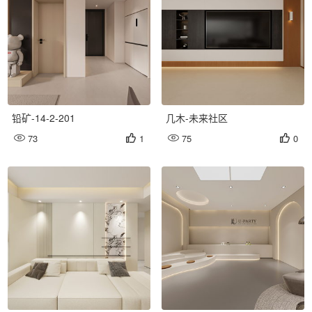
铅矿-14-2-201
几木-未来社区
73
1
75
0



